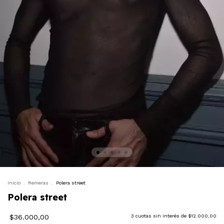
Inicio
.
Remeras
.
Polera street
Polera street
$36.000,00
3
cuotas sin interés de
$12.000,00