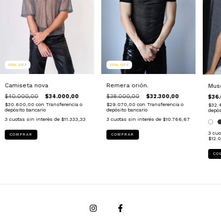
15
%
OFF
15
%
OFF
Camiseta nova
Remera orión.
Mus
$40.000,00
$34.000,00
$38.000,00
$32.300,00
$36
$30.600,00
con
Transferencia o
$29.070,00
con
Transferencia o
$32.
depósito bancario
depósito bancario
depós
3
cuotas sin interés de
$11.333,33
3
cuotas sin interés de
$10.766,67
3
cuo
COMPRAR
COMPRAR
$12.
CO