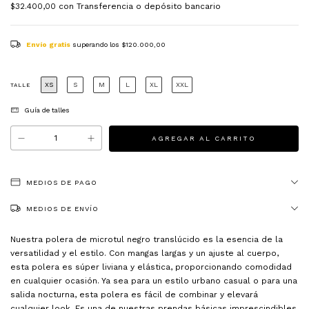
$32.400,00
con
Transferencia o depósito bancario
Envío gratis
superando los
$120.000,00
XS
S
M
L
XL
XXL
TALLE
Guía de talles
MEDIOS DE PAGO
MEDIOS DE ENVÍO
Nuestra polera de microtul negro translúcido es la esencia de la
versatilidad y el estilo. Con mangas largas y un ajuste al cuerpo,
esta polera es súper liviana y elástica, proporcionando comodidad
en cualquier ocasión. Ya sea para un estilo urbano casual o para una
salida nocturna, esta polera es fácil de combinar y elevará
cualquier look. Es una de nuestras prendas básicas imprescindibles