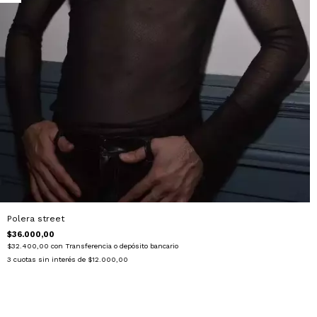
Polera street
$36.000,00
$32.400,00
con
Transferencia o depósito bancario
3
cuotas sin interés de
$12.000,00