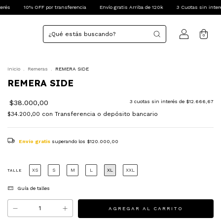
F por transferencia
Envío gratis Arriba de 120k
3 Cuotas sin interés
10% OFF 
0
Inicio
.
Remeras
.
REMERA SIDE
REMERA SIDE
$38.000,00
3
cuotas sin interés de
$12.666,67
$34.200,00
con
Transferencia o depósito bancario
Envío gratis
superando los
$120.000,00
XS
S
M
L
XL
XXL
TALLE
Guía de talles