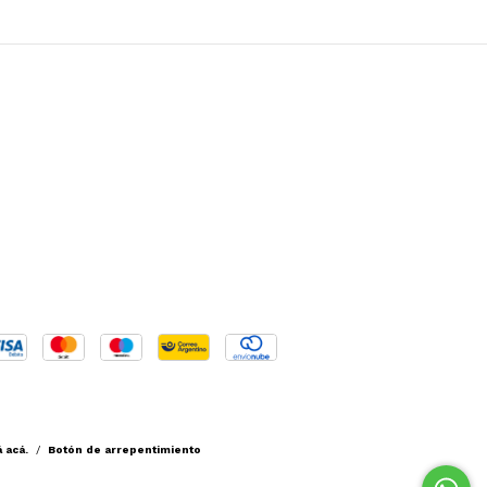
 acá.
/
Botón de arrepentimiento